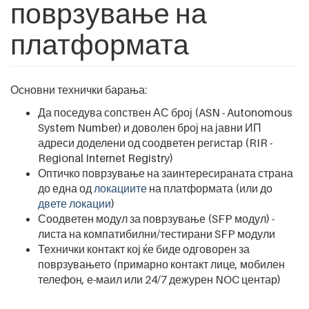
поврзување на
платформата
Основни технички барања:
Да поседува сопствен АС број (ASN - Autonomous
System Number) и доволен број на јавни ИП
адреси доделени од соодветен регистар (RIR -
Regional Internet Registry)
Оптичко поврзување на заинтересираната страна
до една од
локациите
на платформата (или до
двете локации
)
Соодветен модул за поврзување (SFP модул) -
листа на компатибилни/тестирани SFP модули
Технички контакт кој ќе биде одговорен за
поврзувањето (примарно контакт лице, мобилен
телефон, е-маил или 24/7 дежурен NOC центар)