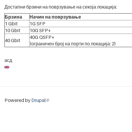
Достапни брзини на поврзување на секоја локација:
Брзина
Начин на поврзување
1 Gbit
1G SFP
10 Gbit
10G SFP+
40G QSFP+
40 Gbit
(ограничен број на порти по локација: 2)
асд
Powered by
Drupal